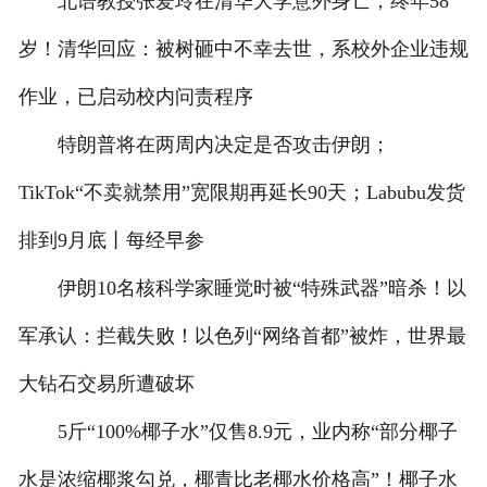
北语教授张爱玲在清华大学意外身亡，终年58
岁！清华回应：被树砸中不幸去世，系校外企业违规
作业，已启动校内问责程序
特朗普将在两周内决定是否攻击伊朗；
TikTok“不卖就禁用”宽限期再延长90天；Labubu发货
排到9月底丨每经早参
伊朗10名核科学家睡觉时被“特殊武器”暗杀！以
军承认：拦截失败！以色列“网络首都”被炸，世界最
大钻石交易所遭破坏
5斤“100%椰子水”仅售8.9元，业内称“部分椰子
水是浓缩椰浆勾兑，椰青比老椰水价格高”！椰子水